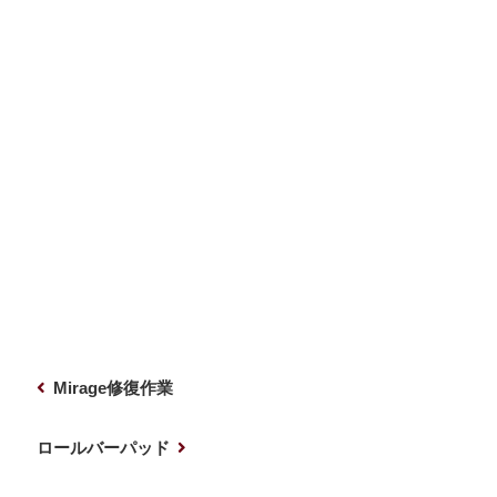
投
前
Mirage修復作業
稿
の
ナ
投
次
ロールバーパッド
稿
の
ビ