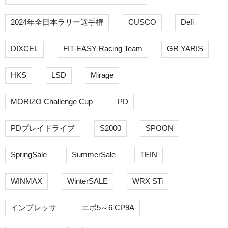
2024年全日本ラリー選手権
CUSCO
Defi
DIXCEL
FIT-EASY Racing Team
GR YARIS
HKS
LSD
Mirage
MORIZO Challenge Cup
PD
PDプレイドライブ
S2000
SPOON
SpringSale
SummerSale
TEIN
WINMAX
WinterSALE
WRX STi
インプレッサ
エボ5～6 CP9A