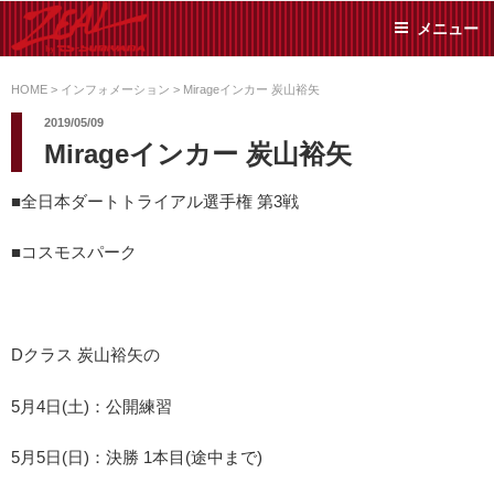
コ
メニュー
ン
テ
ZEAL BY TS-
オイル交換や車検といっ
ン
た日常メンテから各種チ
HOME
>
インフォメーション
>
Mirageインカー 炭山裕矢
SUMIYAMA
ューニングまで、車に関
ツ
2019/05/09
することならジャンルフ
へ
Mirageインカー 炭山裕矢
リーでお任せください!
ス
キ
■全日本ダートトライアル選手権 第3戦
ッ
プ
■コスモスパーク
Dクラス 炭山裕矢の
5月4日(土)：公開練習
5月5日(日)：決勝 1本目(途中まで)