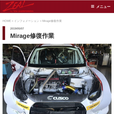
コ
メニュー
ン
テ
ZEAL BY TS-
オイル交換や車検といっ
ン
た日常メンテから各種チ
HOME
>
インフォメーション
>
Mirage修復作業
SUMIYAMA
ューニングまで、車に関
ツ
2019/05/07
することならジャンルフ
へ
Mirage修復作業
リーでお任せください!
ス
キ
ッ
プ