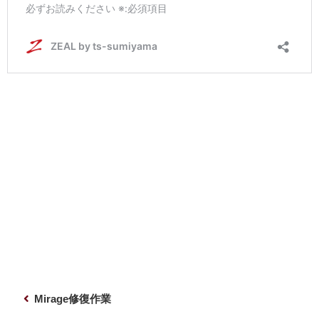
投
前
Mirage修復作業
稿
の