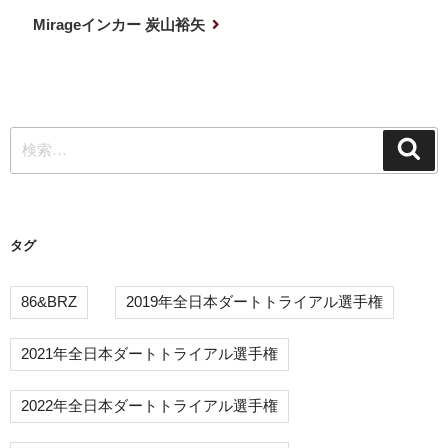
ナ
投
次
Mirageインカー 炭山裕矢
稿
の
ビ
投
ゲ
稿
ー
検
シ
検
索
索:
ョ
ン
タグ
86&BRZ
2019年全日本ダートトライアル選手権
2021年全日本ダートトライアル選手権
2022年全日本ダートトライアル選手権