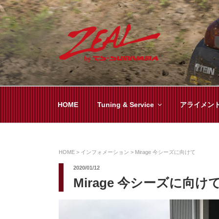
コ
ン
テ
ン
ツ
ZEAL BY TS-SUMI
オイル交換や車検といった日常メンテから各
へ
ス
キ
HOME
Tuning & Service
アライメン
ッ
プ
HOME
>
インフォメーション
>
Mirage 今シーズに向けて
2020/01/12
Mirage 今シーズに向け