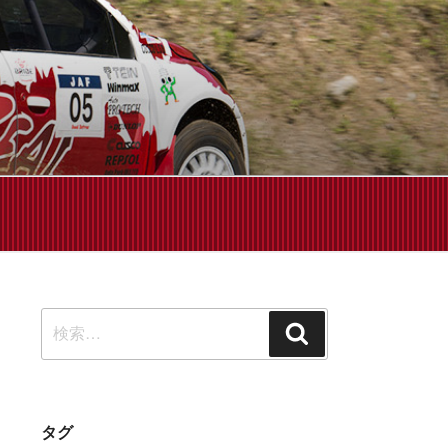
せください!
検
検
索:
索
タグ