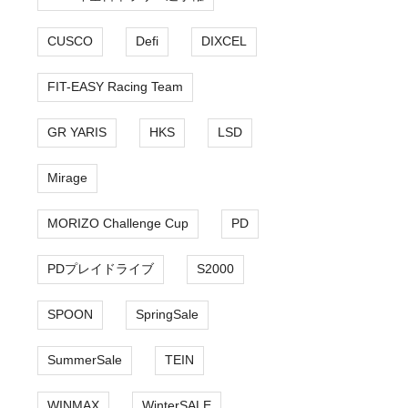
CUSCO
Defi
DIXCEL
FIT-EASY Racing Team
GR YARIS
HKS
LSD
Mirage
MORIZO Challenge Cup
PD
PDプレイドライブ
S2000
SPOON
SpringSale
SummerSale
TEIN
WINMAX
WinterSALE