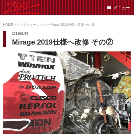
コ
メニュー
ン
テ
ZEAL BY TS-
オイル交換や車検といっ
ン
た日常メンテから各種チ
HOME
>
インフォメーション
>
Mirage 2019仕様へ改修 その②
SUMIYAMA
ューニングまで、車に関
ツ
2019/02/25
することならジャンルフ
へ
Mirage 2019仕様へ改修 その②
リーでお任せください!
ス
キ
ッ
プ