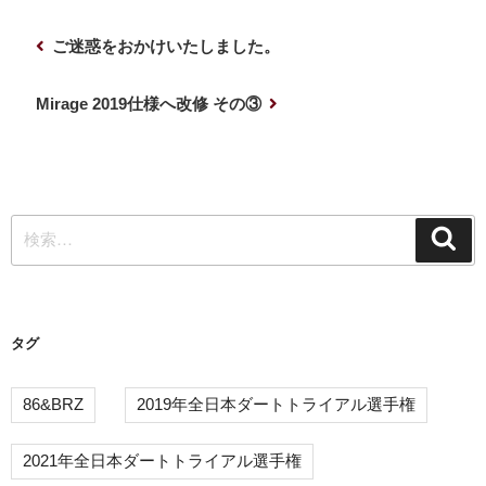
投
前
ご迷惑をおかけいたしました。
稿
の
ナ
投
次
Mirage 2019仕様へ改修 その③
稿
の
ビ
投
ゲ
稿
ー
検
シ
検
索
索:
ョ
ン
タグ
86&BRZ
2019年全日本ダートトライアル選手権
2021年全日本ダートトライアル選手権