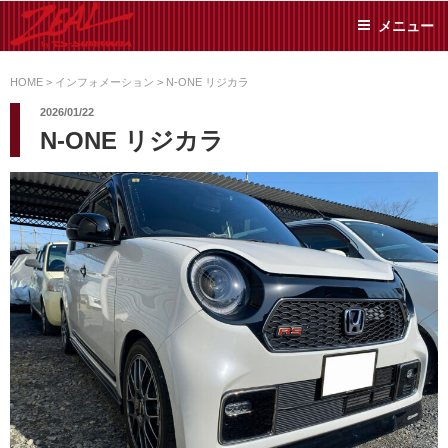
コ
メニュー
ン
テ
ZEAL BY TS-
オイル交換や車検といっ
ン
た日常メンテから各種チ
HOME
>
インフォメーション
>
N-ONE リジカラ
SUMIYAMA
ューニングまで、車に関
ツ
2026/01/22
することならジャンルフ
へ
N-ONE リジカラ
リーでお任せください!
ス
キ
ッ
プ