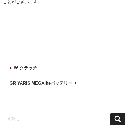
ことがございます。
投
前
86 クラッチ
稿
の
ナ
投
次
GR YARIS MEGAlifeバッテリー
稿
の
ビ
投
ゲ
稿
ー
検
シ
検
索
索:
ョ