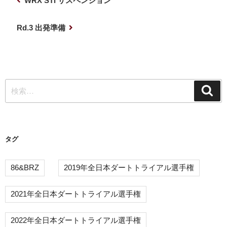
WRX STi サスペンション
稿
の
ナ
投
次
Rd.3 出発準備
稿
の
ビ
投
ゲ
稿
ー
検
シ
検
索
索:
ョ
ン
タグ
86&BRZ
2019年全日本ダートトライアル選手権
2021年全日本ダートトライアル選手権
2022年全日本ダートトライアル選手権