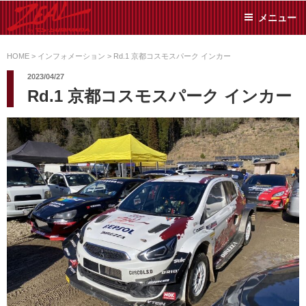
コ
メニュー
ン
テ
ZEAL BY TS-
オイル交換や車検といっ
ン
た日常メンテから各種チ
HOME
>
インフォメーション
>
Rd.1 京都コスモスパーク インカー
SUMIYAMA
ューニングまで、車に関
ツ
2023/04/27
することならジャンルフ
へ
Rd.1 京都コスモスパーク インカー
リーでお任せください!
ス
キ
ッ
プ