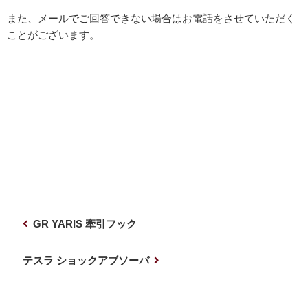
また、メールでご回答できない場合はお電話をさせていただく
ことがございます。
投
前
GR YARIS 牽引フック
稿
の
ナ
投
次
テスラ ショックアブソーバ
稿
の
ビ
投
ゲ