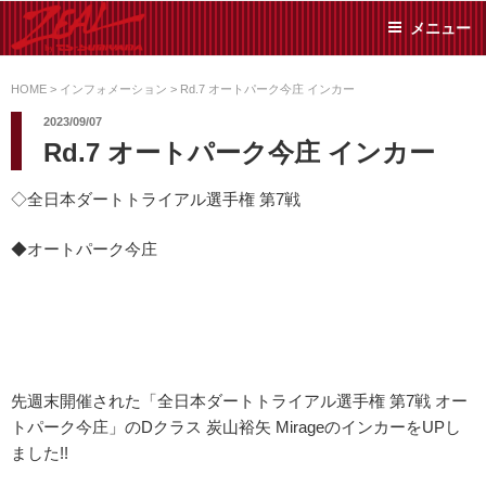
コ
メニュー
ン
テ
ZEAL BY TS-
オイル交換や車検といっ
ン
た日常メンテから各種チ
HOME
>
インフォメーション
>
Rd.7 オートパーク今庄 インカー
SUMIYAMA
ューニングまで、車に関
ツ
2023/09/07
することならジャンルフ
へ
Rd.7 オートパーク今庄 インカー
リーでお任せください!
ス
キ
◇全日本ダートトライアル選手権 第7戦
ッ
プ
◆オートパーク今庄
先週末開催された「全日本ダートトライアル選手権 第7戦 オー
トパーク今庄」のDクラス 炭山裕矢 MirageのインカーをUPし
ました!!