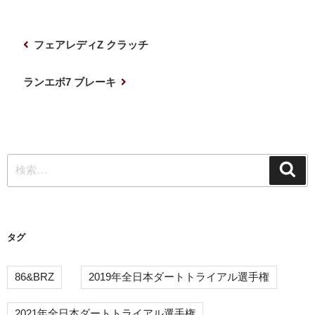
投
前
フェアレディZ クラッチ
稿
の
ナ
投
次
ランエボ7 ブレーキ
稿
の
ビ
投
ゲ
稿
ー
検
シ
検
索
索:
ョ
ン
タグ
86&BRZ
2019年全日本ダートトライアル選手権
2021年全日本ダートトライアル選手権