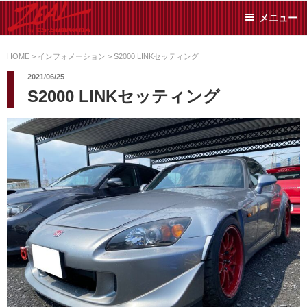
コ
メニュー
ン
テ
ZEAL BY TS-
オイル交換や車検といっ
ン
た日常メンテから各種チ
HOME
>
インフォメーション
>
S2000 LINKセッティング
SUMIYAMA
ューニングまで、車に関
ツ
2021/06/25
することならジャンルフ
へ
S2000 LINKセッティング
リーでお任せください!
ス
キ
ッ
プ