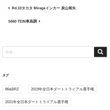
投
前
Rd.10タカタ Mirageインカー 炭山裕矢
稿
の
ナ
投
次
S660 TEIN車高調
稿
の
ビ
投
ゲ
稿
ー
検
シ
検
索
索:
ョ
ン
タグ
86&BRZ
2019年全日本ダートトライアル選手権
2021年全日本ダートトライアル選手権