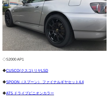
◇S2000 AP1
◆
CUSCO(クスコ) リヤLSD
◆
SPOON（スプーン） ファイナルギヤセット4.4
◆
ATS ドライブピニオンカラー