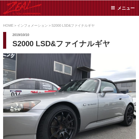
コ
メニュー
ン
テ
ZEAL BY TS-
オイル交換や車検といっ
ン
た日常メンテから各種チ
HOME
>
インフォメーション
>
S2000 LSD&ファイナルギヤ
SUMIYAMA
ューニングまで、車に関
ツ
2019/10/10
することならジャンルフ
へ
S2000 LSD&ファイナルギヤ
リーでお任せください!
ス
キ
ッ
プ