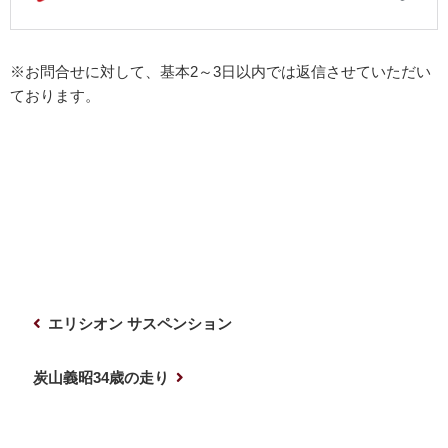
※お問合せに対して、基本2～3日以内では返信させていただい
ております。
投
前
エリシオン サスペンション
稿
の
ナ
投
次
炭山義昭34歳の走り
稿
の
ビ
投
ゲ