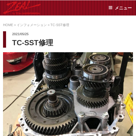
コ
メニュー
ン
テ
ZEAL BY TS-
オイル交換や車検といっ
ン
た日常メンテから各種チ
HOME
>
インフォメーション
>
TC-SST修理
SUMIYAMA
ューニングまで、車に関
ツ
2021/05/25
することならジャンルフ
へ
TC-SST修理
リーでお任せください!
ス
キ
ッ
プ