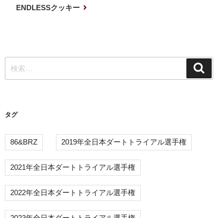
ナ
投
次
ENDLESSクッキー
稿
の
ビ
投
ゲ
稿
ー
検
シ
検
索
索:
ョ
ン
タグ
86&BRZ
2019年全日本ダートトライアル選手権
2021年全日本ダートトライアル選手権
2022年全日本ダートトライアル選手権
2023年全日本ダートトライアル選手権