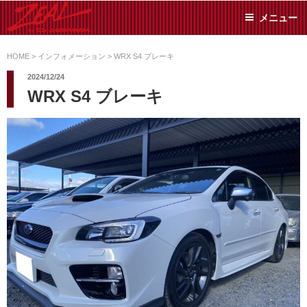
コ
メニュー
ン
テ
ZEAL BY TS-
オイル交換や車検といっ
ン
た日常メンテから各種チ
HOME
>
インフォメーション
>
WRX S4 ブレーキ
SUMIYAMA
ューニングまで、車に関
ツ
2024/12/24
することならジャンルフ
へ
WRX S4 ブレーキ
リーでお任せください!
ス
キ
ッ
プ