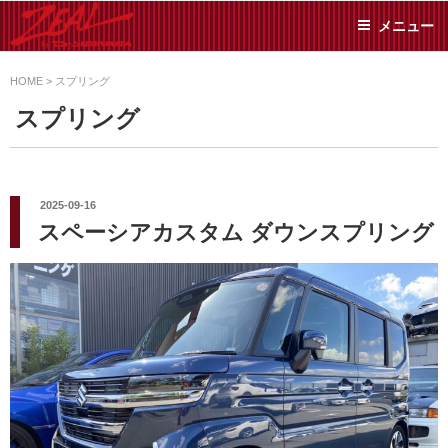
コ
メニュー
ン
テ
ZEAL BY TS-
オイル交換や車検といっ
ン
た日常メンテから各種チ
HOME
>
スプリング
SUMIYAMA
ューニングまで、車に関
ツ
スプリング
することならジャンルフ
へ
リーでお任せください!
ス
キ
ッ
投
2025-09-16
稿
プ
スペーシアカスタム ダウンスプリング
日: