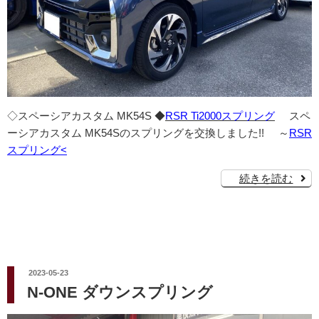
◇スペーシアカスタム MK54S ◆
RSR Ti2000スプリング
スペ
ーシアカスタム MK54Sのスプリングを交換しました!! ～
RSR
スプリング<
続きを読む
投
2023-05-23
稿
N-ONE ダウンスプリング
日: