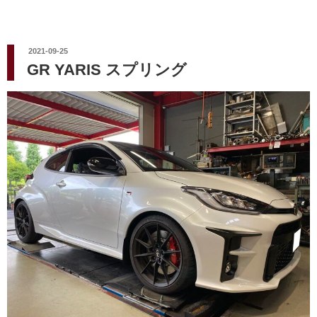
投
2021-09-25
稿
GR YARIS スプリング
日: