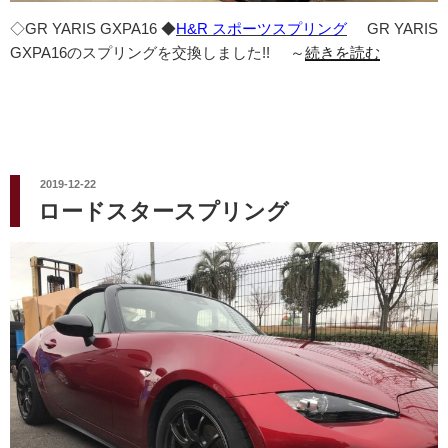
◇GR YARIS GXPA16 ◆
H&R スポーツスプリング
GR YARIS
GXPA16のスプリングを交換しました!! ～
続きを読む
投
2019-12-22
稿
ロードスタースプリング
日: