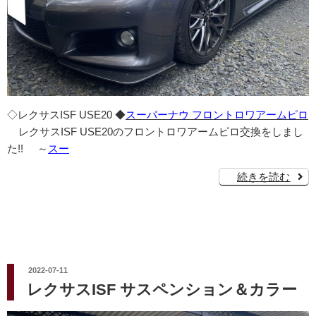
◇レクサスISF USE20 ◆
スーパーナウ フロントロワアームピロ
レクサスISF USE20のフロントロワアームピロ交換をしまし
た!! ～
スー
続きを読む
投
2022-07-11
稿
レクサスISF サスペンション＆カラー
日: