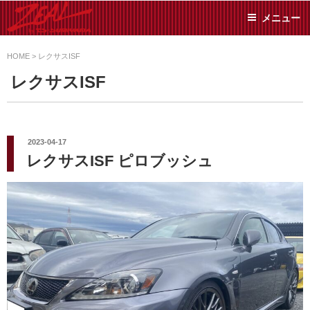
コ
メニュー
ン
テ
ZEAL BY TS-
オイル交換や車検といっ
ン
た日常メンテから各種チ
HOME
>
レクサスISF
SUMIYAMA
ューニングまで、車に関
ツ
レクサスISF
することならジャンルフ
へ
リーでお任せください!
ス
キ
ッ
投
2023-04-17
稿
プ
レクサスISF ピロブッシュ
日: