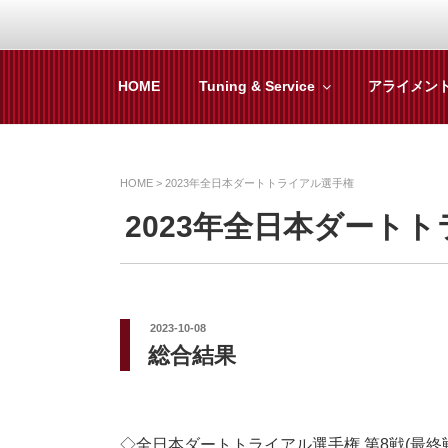
コ
ン
テ
HOME
Tuning & Service
アライメン
ZEAL BY TS-SUMI
オイル交換や車検といった日常メンテから各
ン
ツ
へ
ス
HOME
>
2023年全日本ダートトライアル選手権
キ
2023年全日本ダート
ッ
プ
投
2023-10-08
稿
総合結果
日:
◇全日本ダートトライアル選手権 第8戦(最終戦