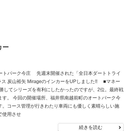
カー
オートパーク今庄 先週末開催された「全日本ダートトライ
 炭山裕矢 MirageのインカーをUPしました!! ■マネー
で優勝してシリーズを有利にしたかったのですが、2位。最終戦
ます。 今回の開催場所、福井県南越前町のオートパーク今
す。コース管理が行きわたり車両にも優しく素晴らしい施
で使用させ
続きを読む