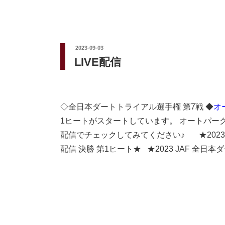
投
2023-09-03
稿
LIVE配信
日:
◇全日本ダートトライアル選手権 第7戦 ◆
オ
1ヒートがスタートしています。 オートパーク
配信でチェックしてみてください♪ ★2023 JA
配信 決勝 第1ヒート★ ★2023 JAF 全日本ダ