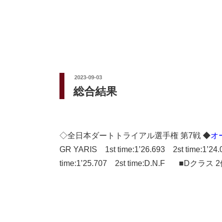
投
2023-09-03
稿
総合結果
日:
◇全日本ダートトライアル選手権 第7戦 ◆
オ
GR YARIS 1st time:1’26.693 2st tim
time:1’25.707 2st time:D.N.F ■Dクラス 