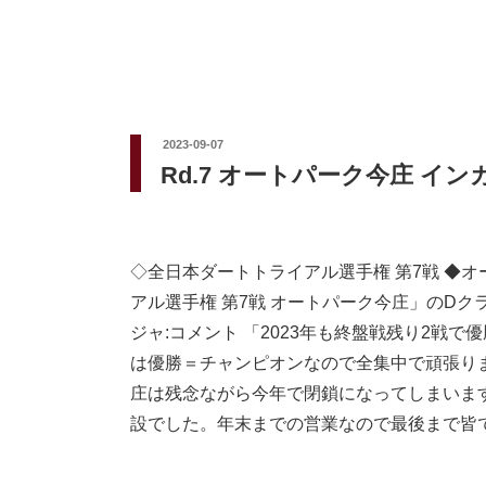
投
2023-09-07
稿
Rd.7 オートパーク今庄 イン
日:
◇全日本ダートトライアル選手権 第7戦 ◆
アル選手権 第7戦 オートパーク今庄」のDクラス
ジャ:コメント 「2023年も終盤戦残り2戦
は優勝＝チャンピオンなので全集中で頑張り
庄は残念ながら今年で閉鎖になってしまいま
設でした。年末までの営業なので最後まで皆