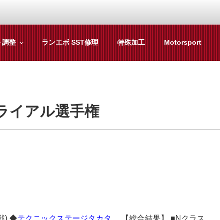
ト調整
ランエボ SST修理
特殊加工
Motorsport
YAMA
種チューニングまで、車に関することならジャンルフリーでお任
トライアル選手権
) ◆
テクニックステージタカタ
【総合結果】 ■Nクラス