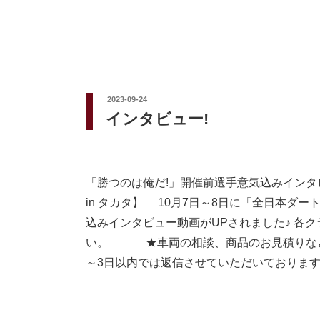
投
2023-09-24
稿
インタビュー!
日:
「勝つのは俺だ!」開催前選手意気込みインタビュ
in タカタ】 10月7日～8日に「全日本ダー
込みインタビュー動画がUPされました♪ 各
い。 ★車両の相談、商品のお見積りなどお
～3日以内では返信させていただいております