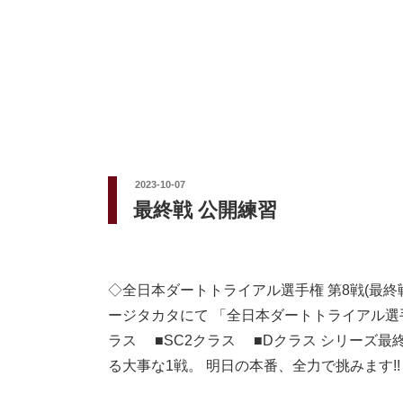
投
2023-10-07
稿
最終戦 公開練習
日:
◇全日本ダートトライアル選手権 第8戦(最終戦
ージタカタにて 「全日本ダートトライアル選手
ラス ■SC2クラス ■Dクラス シリーズ最終
る大事な1戦。 明日の本番、全力で挑みます!!