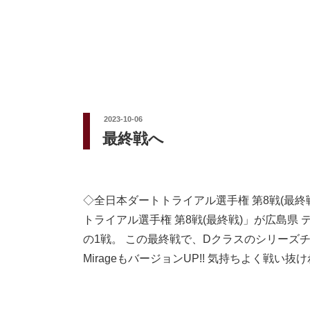
投
2023-10-06
稿
最終戦へ
日:
◇全日本ダートトライアル選手権 第8戦(最終戦
トライアル選手権 第8戦(最終戦)」が広島県 
の1戦。 この最終戦で、Dクラスのシリーズ
MirageもバージョンUP!! 気持ちよく戦