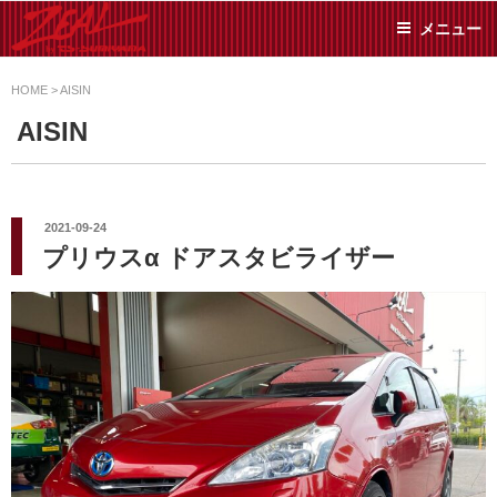
コ
メニュー
ン
テ
ZEAL BY TS-
オイル交換や車検といっ
ン
た日常メンテから各種チ
HOME
>
AISIN
SUMIYAMA
ューニングまで、車に関
ツ
AISIN
することならジャンルフ
へ
リーでお任せください!
ス
キ
ッ
投
2021-09-24
稿
プ
プリウスα ドアスタビライザー
日: