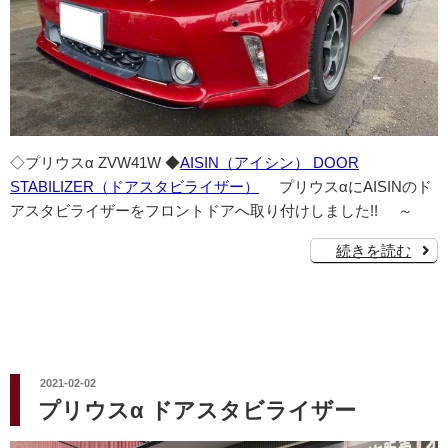
◇プリウスα ZVW41W ◆
AISIN（アイシン） DOOR
STABILIZER（ドアスタビライザー）
プリウスαにAISINのド
アスタビライザーをフロントドアへ取り付けしました!! ～
続きを読む
投
2021-02-02
稿
プリウスα ドアスタビライザー
日: