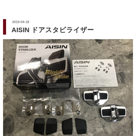
投
2019-04-18
稿
AISIN ドアスタビライザー
日: