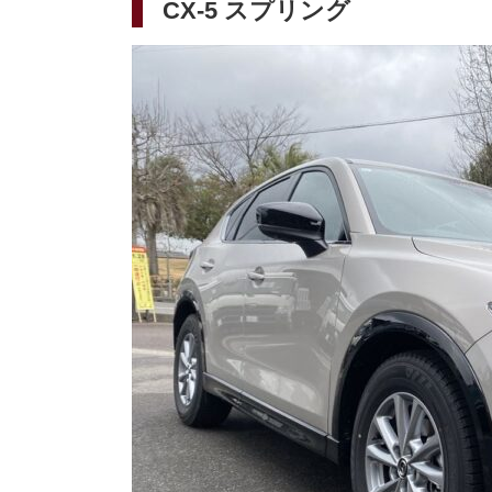
CX-5 スプリング
日: