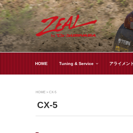
コ
ン
テ
ン
ツ
ZEAL BY TS-SUMI
オイル交換や車検といった日常メンテから各
へ
ス
キ
HOME
Tuning & Service
アライメン
ッ
プ
HOME
>
CX-5
CX-5