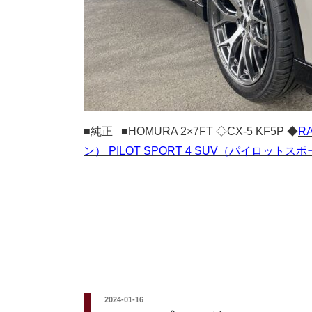
■純正 ■HOMURA 2×7FT ◇CX-5 KF5P ◆
R
ン） PILOT SPORT 4 SUV（パイロットス
投
2024-01-16
稿