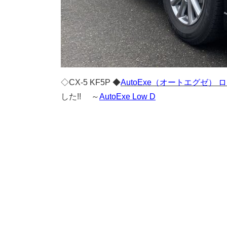
◇CX-5 KF5P ◆
AutoExe（オートエグゼ）
した!! ～
AutoExe Low D