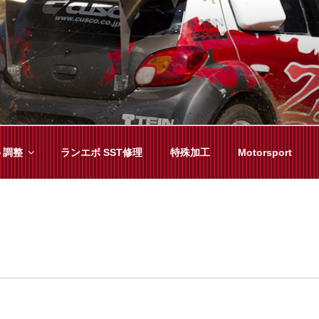
YAMA
種チューニングまで、車に関することならジャンルフリーでお任
ト調整
ランエボ SST修理
特殊加工
Motorsport