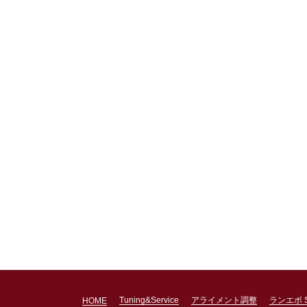
Tuning&Service
アライメント調整
ランエボ 
HOME