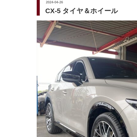
投
2024-04-26
稿
CX-5 タイヤ＆ホイール
日: