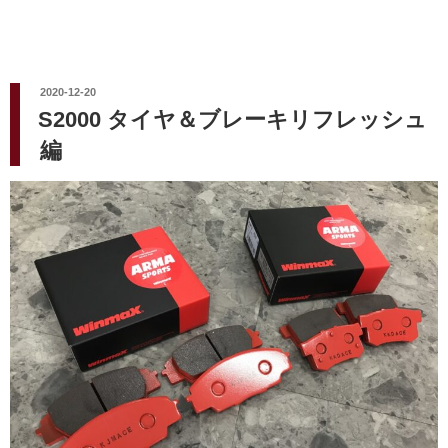
投
2020-12-20
稿
S2000 タイヤ＆ブレーキリフレッシュ
日:
編