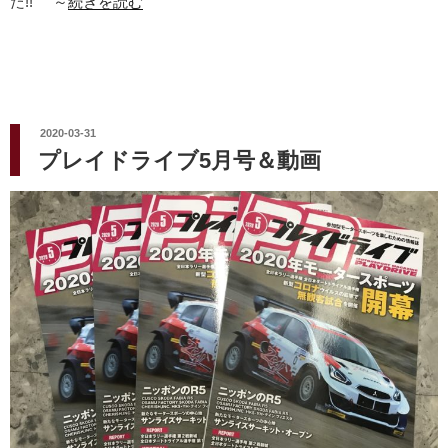
た!! ～
続きを読む
投
2020-03-31
稿
プレイドライブ5月号＆動画
日: