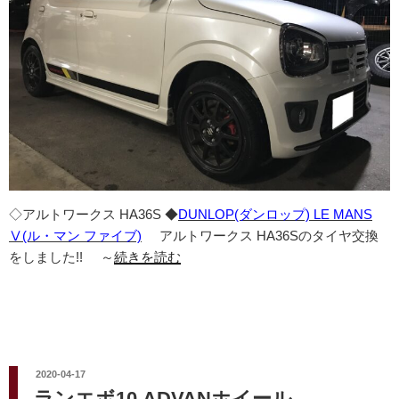
◇アルトワークス HA36S ◆
DUNLOP(ダンロップ) LE MANS
Ⅴ(ル・マン ファイブ)
アルトワークス HA36Sのタイヤ交換
をしました!! ～
続きを読む
投
2020-04-17
稿
ランエボ10 ADVANホイール