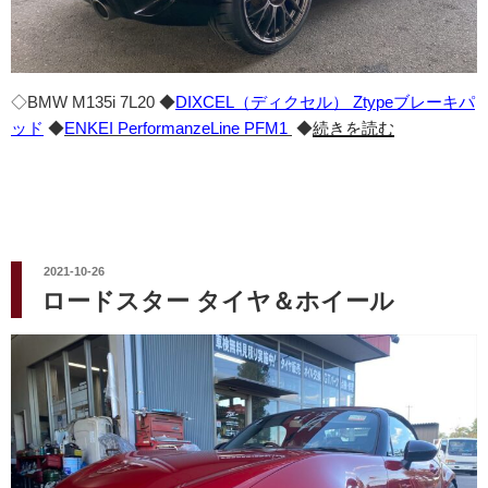
◇BMW M135i 7L20 ◆
DIXCEL（ディクセル） Ztypeブレーキパ
ッド
◆
ENKEI PerformanzeLine PFM1
◆
続きを読む
投
2021-10-26
稿
ロードスター タイヤ＆ホイール
日: