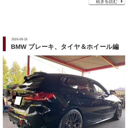
続きを読む
投
2024-09-16
稿
BMW ブレーキ、タイヤ＆ホイール編
日: