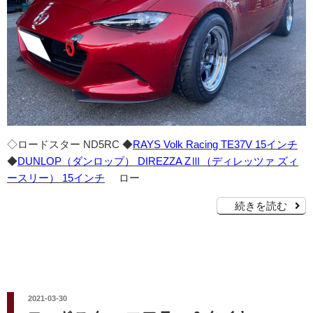
◇ロードスター ND5RC ◆
RAYS Volk Racing TE37V 15インチ
◆
DUNLOP（ダンロップ） DIREZZA ZⅢ（ディレッツァ ズィ
ースリー） 15インチ
ロー
続きを読む
投
2021-03-30
稿