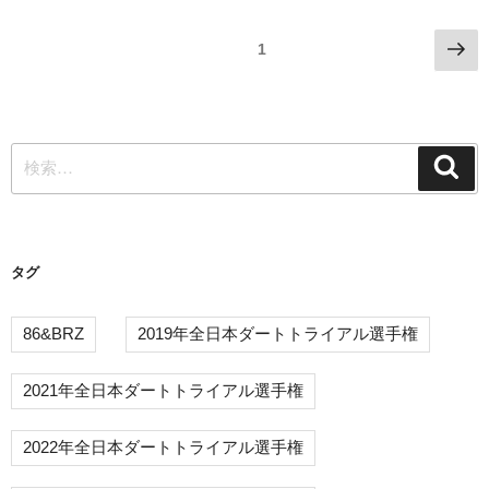
投
次
固定ページ
1
の
稿
ペ
ナ
ー
ビ
ジ
検
検
ゲ
索
索:
ー
シ
タグ
ョ
ン
86&BRZ
2019年全日本ダートトライアル選手権
2021年全日本ダートトライアル選手権
2022年全日本ダートトライアル選手権