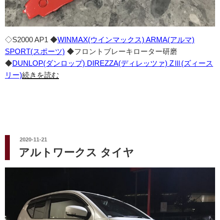
◇S2000 AP1 ◆
WINMAX(ウインマックス) ARMA(アルマ)
SPORT(スポーツ)
◆フロントブレーキローター研磨
◆
DUNLOP(ダンロップ) DIREZZA(ディレッツァ) ZⅢ(ズィース
リー)
続きを読む
投
2020-11-21
稿
アルトワークス タイヤ
日: