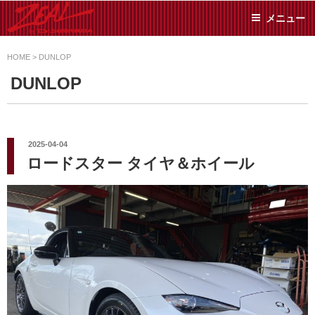
コ
メニュー
ン
テ
ZEAL BY TS-
オイル交換や車検といっ
ン
た日常メンテから各種チ
HOME
>
DUNLOP
SUMIYAMA
ューニングまで、車に関
ツ
DUNLOP
することならジャンルフ
へ
リーでお任せください!
ス
キ
ッ
投
2025-04-04
稿
プ
ロードスター タイヤ＆ホイール
日: