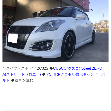
◇スイフトスポーツ ZC32S ◆
CUSCO(クスコ) Street ZERO
A(ストリートゼロエー)
◆
R‘S RRPクロモリ強化キャンバーボ
ルト
◆
続きを読む