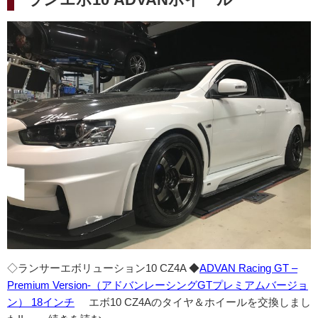
日:
◇ランサーエボリューション10 CZ4A ◆
ADVAN Racing GT –
Premium Version-（アドバンレーシングGTプレミアムバージョ
ン） 18インチ
エボ10 CZ4Aのタイヤ＆ホイールを交換しまし