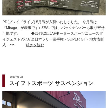
PD(プレイドライブ) 5月号が入荷いたしました。 今月号は
『Mirage』が表紙です♪ ZEALでは、バックナンバーも取り寄せ
可能です。 ◆2月第2回JAFモータースポーツニュースダ
イジェストVol.58 全日本ラリー選手権・SUPER GT・地方表彰
式・etc.
続きを読む
投
2020-03-28
稿
スイフトスポーツ サスペンション
日: