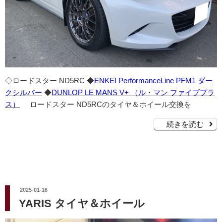
◇ロードスター ND5RC ◆
ENKEI PerformanceLine PFM1 ダー
クシルバー
◆
DUNLOP LE MANS V+ （ル・マン ファイブプラ
ス）
ロードスター ND5RCのタイヤ＆ホイール交換を
続きを読む
投
2025-01-16
稿
YARIS タイヤ＆ホイール
日: