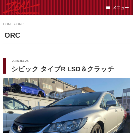
コ
メニュー
ン
テ
ZEAL BY TS-
オイル交換や車検といっ
ン
た日常メンテから各種チ
HOME
>
ORC
SUMIYAMA
ューニングまで、車に関
ツ
ORC
することならジャンルフ
へ
リーでお任せください!
ス
キ
ッ
投
2026-03-24
稿
プ
シビック タイプR LSD＆クラッチ
日: