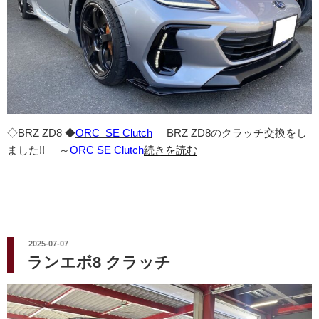
◇BRZ ZD8 ◆
ORC SE Clutch
BRZ ZD8のクラッチ交換をし
ました!! ～
ORC SE Clutch
続きを読む
投
2025-07-07
稿
ランエボ8 クラッチ
日: