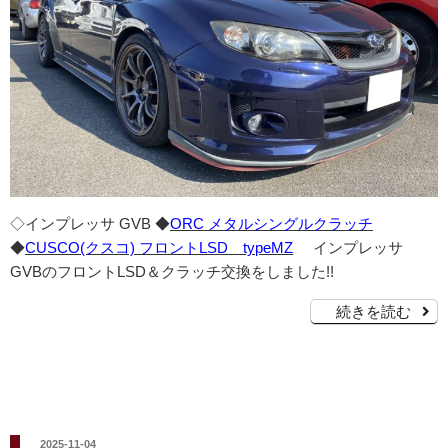
◇インプレッサ GVB ◆
ORC メタルシングルクラッチ
◆
CUSCO(クスコ) フロントLSD typeMZ
インプレッサ
GVBのフロントLSD＆クラッチ交換をしました!!
続きを読む
投
2025-11-04