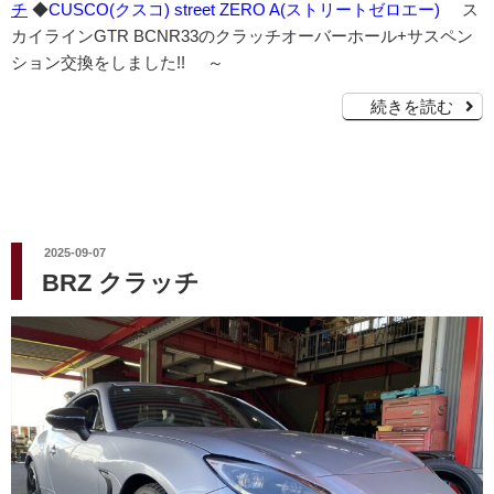
チ
◆
CUSCO(クスコ) street ZERO A(ストリートゼロエー)
ス
カイラインGTR BCNR33のクラッチオーバーホール+サスペン
ション交換をしました!! ～
続きを読む
投
2025-09-07
稿
BRZ クラッチ
日: