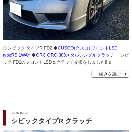
◇シビック タイプR FD2 ◆
CUSCO(クスコ) フロントLSD
typeRS 1WAY
◆
ORC ORC-309メタルシングルクラッチ
シビ
ック FD2のフロントLSD＆クラッチ交換をしました!! &
続きを読む
投
2026-02-22
稿
シビックタイプR クラッチ
日: