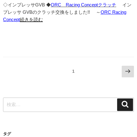
◇インプレッサGVB ◆
ORC Racing Conceptクラッチ
イン
プレッサ GVBのクラッチ交換をしました!! ～
ORC Racing
Concept
続きを読む
投
次
固定ページ
1
の
稿
ペ
ナ
ー
ビ
ジ
検
検
ゲ
索
索:
ー
シ
タグ
ョ