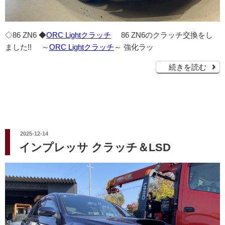
◇86 ZN6 ◆
ORC Lightクラッチ
86 ZN6のクラッチ交換をし
ました!! ～
ORC Lightクラッチ
～ 強化ラッ
続きを読む
投
2025-12-14
稿
インプレッサ クラッチ＆LSD
日: