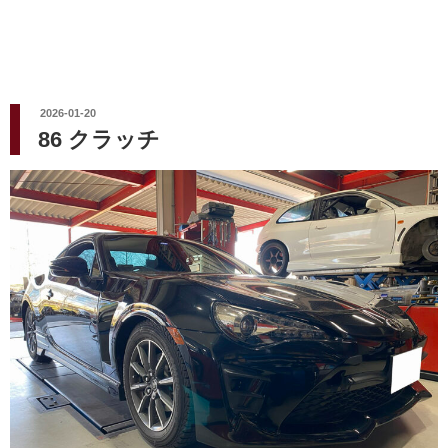
投
2026-01-20
稿
86 クラッチ
日: