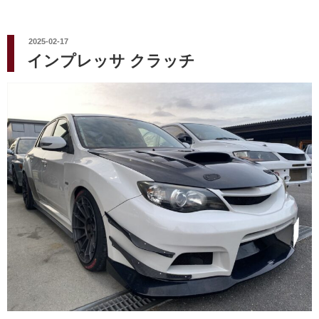
投
2025-02-17
稿
インプレッサ クラッチ
日: