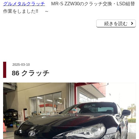
グルメタルクラッチ
MR-S ZZW30のクラッチ交換・LSD組替
作業をしました!! ～
続きを読む
投
2025-03-10
稿
86 クラッチ
日: