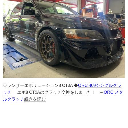
◇ランサーエボリューション8 CT9A ◆
ORC 409シングルクラ
ッチ
エボ8 CT9Aのクラッチ交換をしました!! ～
ORC メタ
ルクラッチ
続きを読む