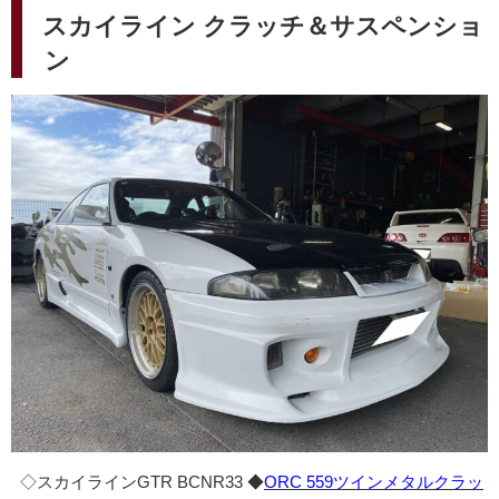
稿
スカイライン クラッチ＆サスペンショ
日:
ン
◇スカイラインGTR BCNR33 ◆
ORC 559ツインメタルクラッ