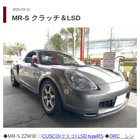
投
2025-03-11
稿
MR-S クラッチ＆LSD
日:
◆MR-S ZZW30 ◇
CUSCO(クスコ) LSD typeRS
◆
ORC シン