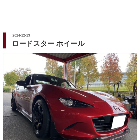
投
2024-12-13
稿
ロードスター ホイール
日: