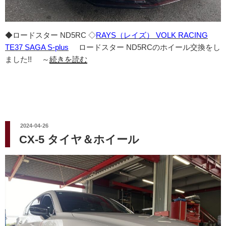
◆ロードスター ND5RC ◇
RAYS（レイズ） VOLK RACING
TE37 SAGA S-plus
ロードスター ND5RCのホイール交換をし
ました!! ～
続きを読む
投
2024-04-26
稿
CX-5 タイヤ＆ホイール
日: