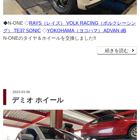
◆N-ONE ◇
RAYS（レイズ） VOLK RACING（ボルクレーシン
グ） TE37 SONIC
◇
YOKOHAMA（ヨコハマ） ADVAN dB
N-ONEのタイヤ＆ホイールを交換しました!!
続きを読む
投
2023-03-06
稿
デミオ ホイール
日: