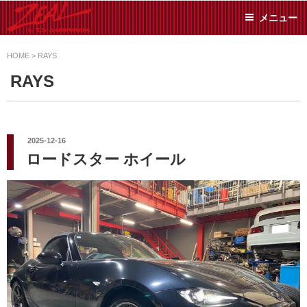
コ
メニュー
ン
テ
ZEAL BY TS-
オイル交換や車検といっ
ン
た日常メンテから各種チ
HOME
>
RAYS
SUMIYAMA
ューニングまで、車に関
ツ
RAYS
することならジャンルフ
へ
リーでお任せください!
ス
キ
ッ
投
2025-12-16
稿
プ
ロードスター ホイール
日: