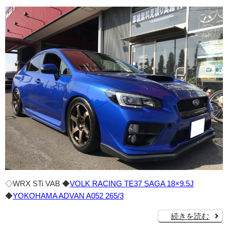
◇WRX STi VAB ◆
VOLK RACING TE37 SAGA 18×9.5J
◆
YOKOHAMA ADVAN A052 265/3
続きを読む