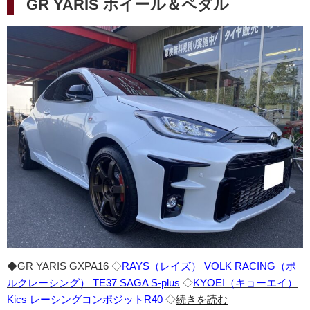
GR YARIS ホイール＆ペダル
日:
◆GR YARIS GXPA16 ◇
RAYS（レイズ） VOLK RACING（ボ
ルクレーシング） TE37 SAGA S-plus
◇
KYOEI（キョーエイ）
Kics レーシングコンポジットR40
◇
続きを読む