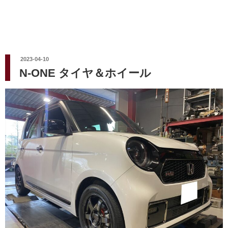
投
2023-04-10
稿
N-ONE タイヤ＆ホイール
日: