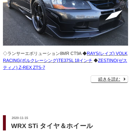
◇ランサーエボリューション8MR CT9A ◆
RAYS(レイズ) VOLK
RACING(ボルクレーシング)TE37SL 18インチ
◆
ZESTINO(ゼス
ティノ) Z-REX ZTS-7
続きを読む
投
2020-11-15
稿
WRX STi タイヤ＆ホイール
日: