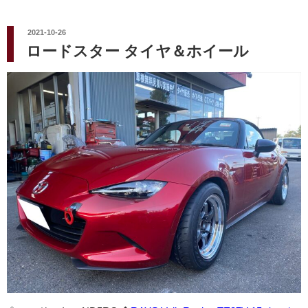
投
2021-10-26
稿
ロードスター タイヤ＆ホイール
日: