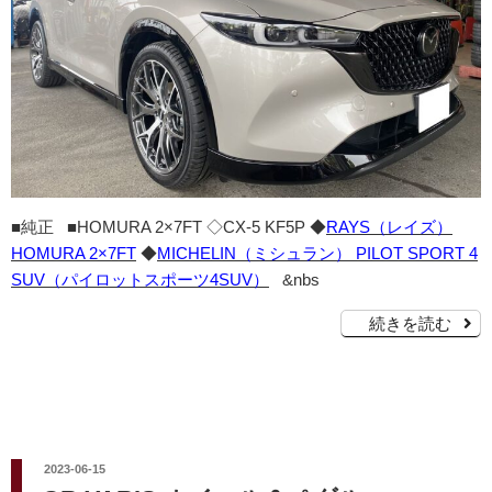
■純正 ■HOMURA 2×7FT ◇CX-5 KF5P ◆
RAYS（レイズ）
HOMURA 2×7FT
◆
MICHELIN（ミシュラン） PILOT SPORT 4
SUV（パイロットスポーツ4SUV）
&nbs
続きを読む
投
2023-06-15
稿