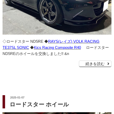
◇ロードスター ND5RE ◆
RAYS(レイズ) VOLK RACING
TE37SL SONIC
◆
Kics Racing Composite R40
ロードスター
ND5REのホイールを交換しました!! &n
続きを読む
投
2025-01-07
稿
ロードスター ホイール
日: