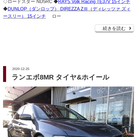
◇ロードスター ND5RC ◆
RAYS Volk Racing TE37V 15インチ
◆
DUNLOP（ダンロップ） DIREZZA ZⅢ（ディレッツァ ズィ
ースリー） 15インチ
ロー
続きを読む
投
2020-12-25
稿
ランエボ8MR タイヤ&ホイール
日: