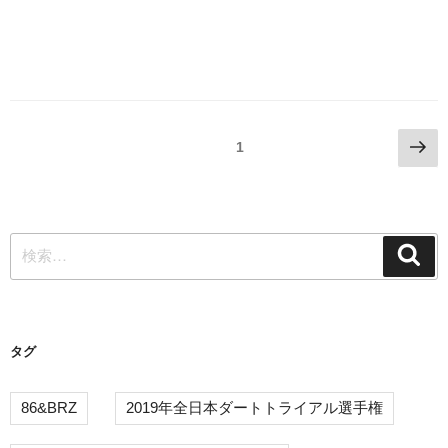
投
次
固定ページ
1
の
稿
ペ
ナ
ー
ビ
ジ
検
検
ゲ
索
索:
ー
シ
タグ
ョ
ン
86&BRZ
2019年全日本ダートトライアル選手権