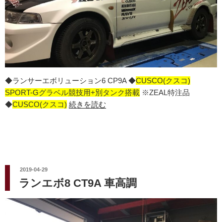
◆ランサーエボリューション6 CP9A ◆
CUSCO(クスコ)
SPORT-Gグラベル競技用+別タンク搭載
※ZEAL特注品
◆
CUSCO(クスコ)
続きを読む
投
2019-04-29
稿
ランエボ8 CT9A 車高調
日: