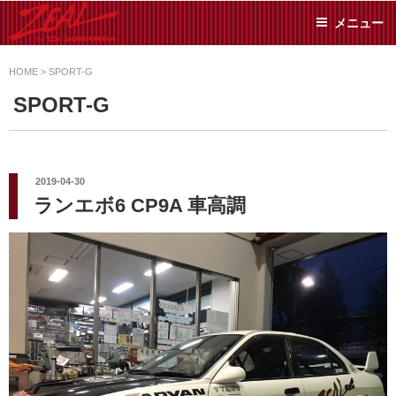
コ
メニュー
ン
テ
ZEAL BY TS-
オイル交換や車検といっ
ン
た日常メンテから各種チ
HOME
>
SPORT-G
SUMIYAMA
ューニングまで、車に関
ツ
SPORT-G
することならジャンルフ
へ
リーでお任せください!
ス
キ
ッ
投
2019-04-30
稿
プ
ランエボ6 CP9A 車高調
日: