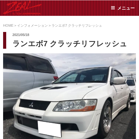
コ
メニュー
ン
テ
ZEAL BY TS-
オイル交換や車検といっ
ン
た日常メンテから各種チ
HOME
>
インフォメーション
>
ランエボ7 クラッチリフレッシュ
SUMIYAMA
ューニングまで、車に関
ツ
2021/05/18
することならジャンルフ
へ
ランエボ7 クラッチリフレッシュ
リーでお任せください!
ス
キ
ッ
プ