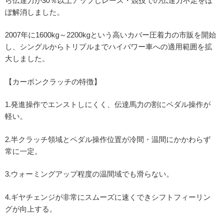
ら伝達力が30％以上アップしレース・競技での伝達力不足をほ
ぼ解消しました。
2007年に1600kg～2200kgという高いカバー圧着力の市販を開始
し、シングルからトリプルまでハイパワー車への適用範囲を拡
大しました。
【カーボンクラッチの特徴】
1.発進操作でエンストしにくく、伝達馬力の割にペダル操作が
軽い。
2.半クラッチ領域とペダル操作位置が冷間・温間にかかわらず
常に一定。
3.ウォーミングアップ程度の温間域でも滑らない。
4.ギヤチェンジが非常にスムーズに速くできシフトフィーリン
グが向上する。