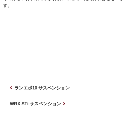
す。
投
前
ランエボ10 サスペンション
稿
の
ナ
投
次
WRX STi サスペンション
稿
の
ビ
投
ゲ
稿
ー