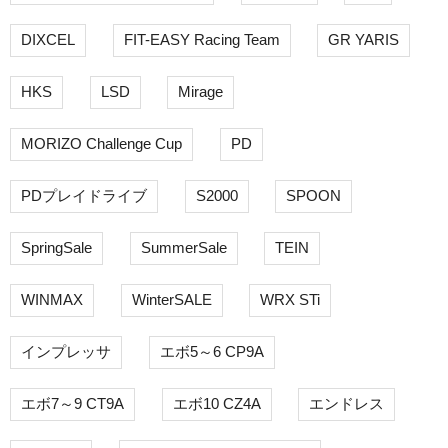
DIXCEL
FIT-EASY Racing Team
GR YARIS
HKS
LSD
Mirage
MORIZO Challenge Cup
PD
PDプレイドライブ
S2000
SPOON
SpringSale
SummerSale
TEIN
WINMAX
WinterSALE
WRX STi
インプレッサ
エボ5～6 CP9A
エボ7～9 CT9A
エボ10 CZ4A
エンドレス