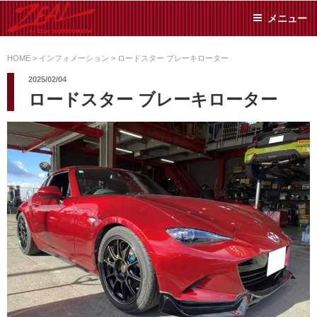
コ
メニュー
ン
テ
ZEAL BY TS-
オイル交換や車検といっ
ン
た日常メンテから各種チ
HOME
>
インフォメーション
>
ロードスター ブレーキローター
SUMIYAMA
ューニングまで、車に関
ツ
2025/02/04
することならジャンルフ
へ
ロードスター ブレーキローター
リーでお任せください!
ス
キ
ッ
プ