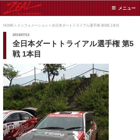
コ
メニュー
ン
テ
ZEAL BY TS-
オイル交換や車検といっ
ン
た日常メンテから各種チ
HOME
>
インフォメーション
>
全日本ダートトライアル選手権 第5戦 1本目
SUMIYAMA
ューニングまで、車に関
ツ
2014/07/13
することならジャンルフ
へ
全日本ダートトライアル選手権 第5
リーでお任せください!
ス
戦 1本目
キ
ッ
プ