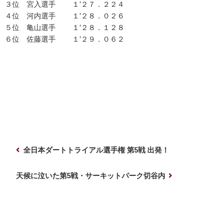
３位 宮入選手 １’２７．２２４
４位 河内選手 １’２８．０２６
５位 亀山選手 １’２８．１２８
６位 佐藤選手 １’２９．０６２
投
前
全日本ダートトライアル選手権 第5戦 出発！
稿
の
ナ
投
次
天候に泣いた第5戦・サーキットパーク切谷内
稿
の
ビ
投
ゲ
稿