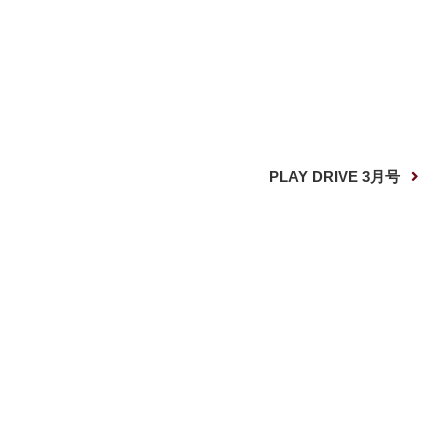
次
PLAY DRIVE 3月号
の
投
稿