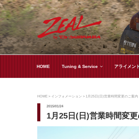
コ
ン
テ
ン
ツ
ZEAL BY TS-SUMI
オイル交換や車検といった日常メンテから各
へ
ス
キ
HOME
Tuning & Service
アライメン
ッ
プ
HOME
>
インフォメーション
>
1月25日(日)営業時間変更のご案内
2015/01/24
1月25日(日)営業時間変