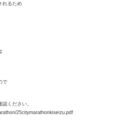
されるため
は
ので
確認ください。
arathon/25citymarathonkiseizu.pdf