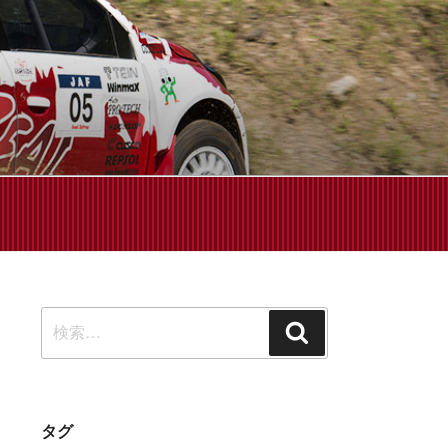
せください!
検
検
索:
索
タグ