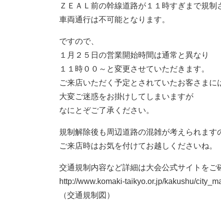
ＺＥＡＬ前の幹線道路が１１時すぎまで規制
車両通行は不可能となります。
ですので、
１月２５日の営業開始時間は通常と異なり
１１時００～と変更させていただきます。
ご来店いただく予定とされていたお客さまに
大変ご迷惑をお掛けしてしまいますが
なにとぞご了承ください。
規制解除後も周辺道路の混雑が考えられます
ご来店時はお気を付けてお越しくださいね。
交通規制内容など詳細は大会公式サイトをご
http://www.komaki-taikyo.or.jp/kakushu/city_m
（交通規制図）