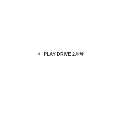
投
前
PLAY DRIVE 2月号
稿
の
ナ
投
ビ
稿
ゲ
ー
シ
ョ
ン