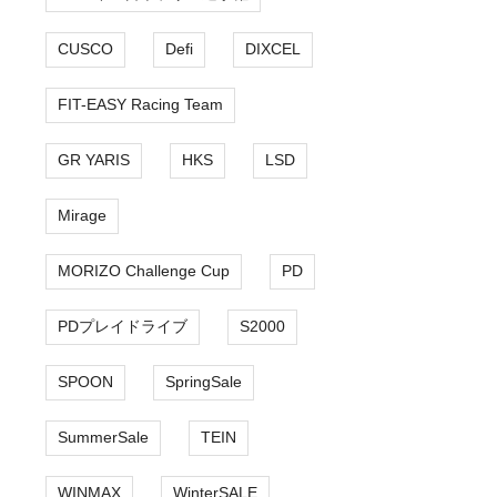
CUSCO
Defi
DIXCEL
FIT-EASY Racing Team
GR YARIS
HKS
LSD
Mirage
MORIZO Challenge Cup
PD
PDプレイドライブ
S2000
SPOON
SpringSale
SummerSale
TEIN
WINMAX
WinterSALE