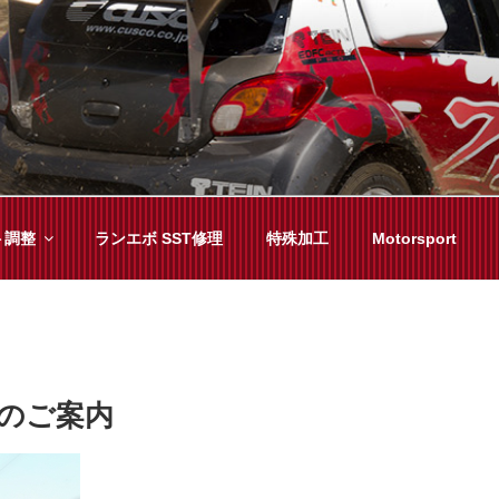
YAMA
種チューニングまで、車に関することならジャンルフリーでお任
ト調整
ランエボ SST修理
特殊加工
Motorsport
更のご案内