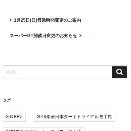
投
前
1月25日(日)営業時間変更のご案内
稿
の
ナ
投
次
スーパーGT開催日変更のお知らせ
稿
の
ビ
投
ゲ
稿
ー
検
シ
検
索
索:
ョ
ン
タグ
86&BRZ
2019年全日本ダートトライアル選手権