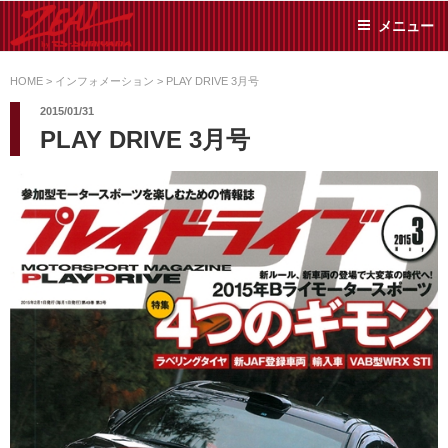
コ
メニュー
ン
テ
ZEAL BY TS-
オイル交換や車検といっ
ン
た日常メンテから各種チ
HOME
>
インフォメーション
>
PLAY DRIVE 3月号
SUMIYAMA
ューニングまで、車に関
ツ
2015/01/31
することならジャンルフ
へ
PLAY DRIVE 3月号
リーでお任せください!
ス
キ
ッ
プ