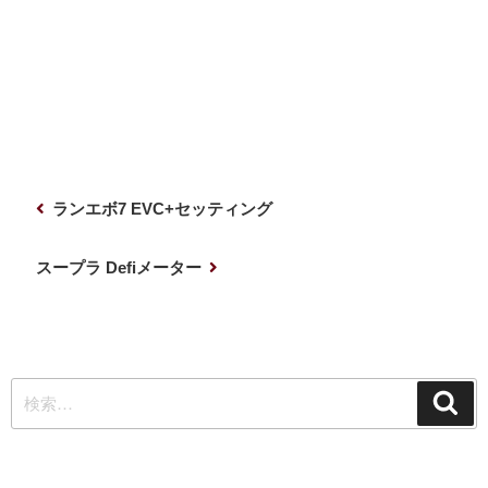
投
前
ランエボ7 EVC+セッティング
稿
の
ナ
投
次
スープラ Defiメーター
稿
の
ビ
投
ゲ
稿
ー
検
シ
検
索
索:
ョ
ン