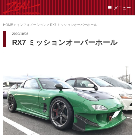
コ
メニュー
ン
テ
ZEAL BY TS-
オイル交換や車検といっ
ン
た日常メンテから各種チ
HOME
>
インフォメーション
>
RX7 ミッションオーバーホール
SUMIYAMA
ューニングまで、車に関
ツ
2020/10/03
することならジャンルフ
へ
RX7 ミッションオーバーホール
リーでお任せください!
ス
キ
ッ
プ